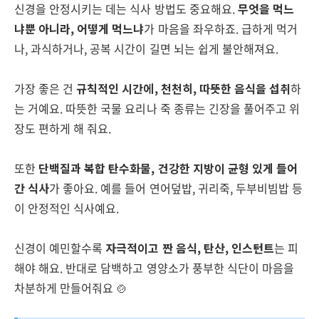
신경을 안정시키는 데는 식사 방법도 중요해요.
무엇을 먹느
냐뿐 아니라, 어떻게 먹느냐
가 마음을 좌우하죠. 급하게 먹거
나, 과식하거나, 공복 시간이 길면 뇌는 쉽게 불안해져요.
가장 좋은 건
규칙적인 시간에, 천천히, 따뜻한 음식을 섭취
하
는 거예요. 따뜻한 국물 요리나 죽 종류는 긴장을 풀어주고 위
장도 편하게 해 줘요.
또한
단백질과 복합 탄수화물, 건강한 지방이 균형 있게 들어
간 식사
가 좋아요. 예를 들어 연어덮밥, 귀리죽, 두부비빔밥 등
이 안정적인 식사예요.
신경이 예민할수록
자극적이고 짠 음식, 탄산, 인스턴트
는 피
해야 해요. 반대로 담백하고 영양소가 풍부한 식단이 마음을
차분하게 만들어줘요 🍲