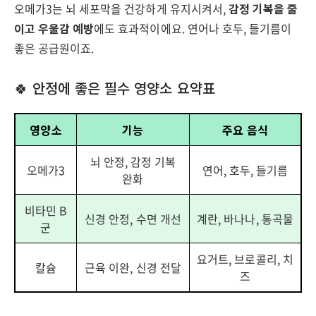
오메가3는 뇌 세포막을 건강하게 유지시켜서,
감정 기복을 줄
이고 우울감 예방
에도 효과적이에요. 연어나 호두, 들기름이
좋은 공급원이죠.
🍀 안정에 좋은 필수 영양소 요약표
영양소
기능
주요 음식
뇌 안정, 감정 기복
오메가3
연어, 호두, 들기름
완화
비타민 B
신경 안정, 수면 개선
계란, 바나나, 통곡물
군
요거트, 브로콜리, 치
칼슘
근육 이완, 신경 전달
즈