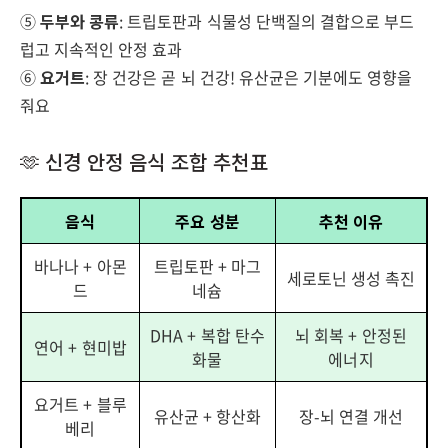
⑤
두부와 콩류
: 트립토판과 식물성 단백질의 결합으로 부드
럽고 지속적인 안정 효과
⑥
요거트
: 장 건강은 곧 뇌 건강! 유산균은 기분에도 영향을
줘요
🫶 신경 안정 음식 조합 추천표
음식
주요 성분
추천 이유
바나나 + 아몬
트립토판 + 마그
세로토닌 생성 촉진
드
네슘
DHA + 복합 탄수
뇌 회복 + 안정된
연어 + 현미밥
화물
에너지
요거트 + 블루
유산균 + 항산화
장-뇌 연결 개선
베리