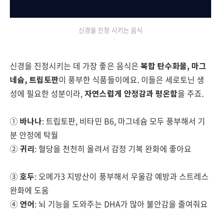
신경을 진정 시키는 음식
신경을 진정시키는 데 가장 좋은 음식은
복합 탄수화물, 마그
네슘, 트립토판
이 풍부한 식품들이에요. 이들은 세로토닌 생
성에 필요한 성분이라,
자연스럽게 안정감과 평온함
을 주죠.
①
바나나
: 트립토판, 비타민 B6, 마그네슘 모두 풍부해서 기
분 안정에 탁월
②
귀리
: 혈당을 천천히 올려서 감정 기복 완화에 좋아요
③
호두
: 오메가3 지방산이 풍부해서 우울감 예방과 스트레스
완화에 도움
④
연어
: 뇌 기능을 도와주는 DHA가 많아 불안감을 줄여줘요