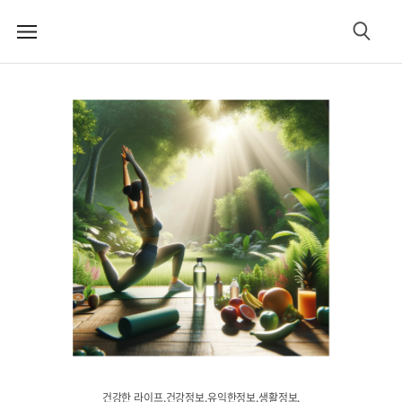
메
검
뉴
색
건강한 라이프.건강정보.유익한정보.생활정보.