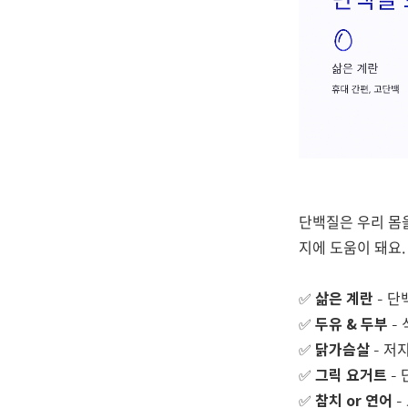
단백질은 우리 몸
지에 도움이 돼요
✅
삶은 계란
– 단
✅
두유 & 두부
–
✅
닭가슴살
– 저
✅
그릭 요거트
–
✅
참치 or 연어
–