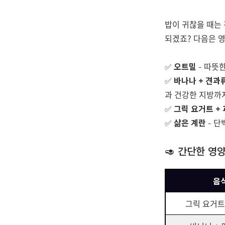
밥이 귀찮을 때는
되겠죠? 다음은 영
✅
오트밀
– 따뜻
✅
바나나 + 견과
과 건강한 지방까지
✅
그릭 요거트 +
✅
삶은 계란
– 단
🥑 간단한 영
음
그릭 요거트