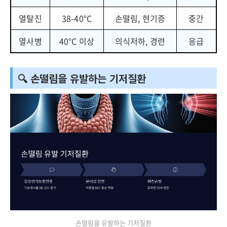
열탈진
38-40°C
손떨림, 현기증
중간
열사병
40°C 이상
의식저하, 경련
응급
🔍 손떨림을 유발하는 기저질환
손떨림을 유발하는 기저질환