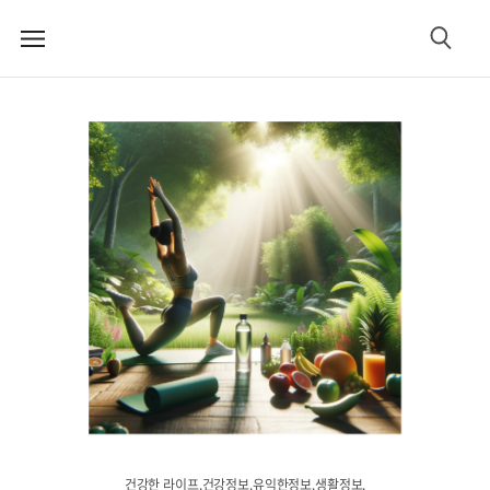
메
검
뉴
색
건강한 라이프.건강정보.유익한정보.생활정보.