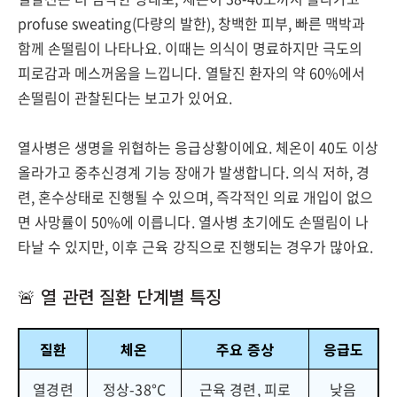
profuse sweating(다량의 발한), 창백한 피부, 빠른 맥박과
함께 손떨림이 나타나요. 이때는 의식이 명료하지만 극도의
피로감과 메스꺼움을 느낍니다. 열탈진 환자의 약 60%에서
손떨림이 관찰된다는 보고가 있어요.
열사병은 생명을 위협하는 응급상황이에요. 체온이 40도 이상
올라가고 중추신경계 기능 장애가 발생합니다. 의식 저하, 경
련, 혼수상태로 진행될 수 있으며, 즉각적인 의료 개입이 없으
면 사망률이 50%에 이릅니다. 열사병 초기에도 손떨림이 나
타날 수 있지만, 이후 근육 강직으로 진행되는 경우가 많아요.
🚨 열 관련 질환 단계별 특징
질환
체온
주요 증상
응급도
열경련
정상-38°C
근육 경련, 피로
낮음