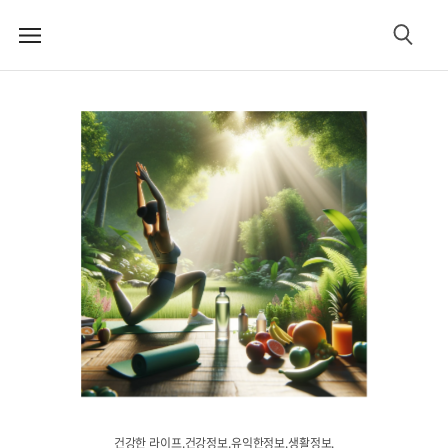
메
검
뉴
색
건강한 라이프.건강정보.유익한정보.생활정보.