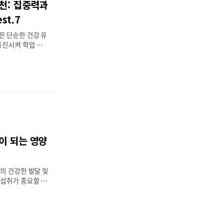
천: 집중력과
 일반적인 효능 면
계의 건강한 기능을
st.7
대한 저항력을 높입
은 단순한 건강 유
의 ..
증진시켜 학업 성취
학생들이 최상의 학
있는 영양제 7가지
 능력에 미치는 긍
니다. 공부를 하는
인 에너지와 정신
 영양 섭취는 이
수적인 역할을 합니
 기능의 최적화 2.
신력의 원천 3. 철
이 되는 영양
4. 비타민 D: 정
칼슘: 신경 전달과
 신경 전달물질의
의 건강한 발달 및
 섭취가 중요할 수
 키성장에 꼭 필요
 되는 운동, 생활
가 되는 요인들도