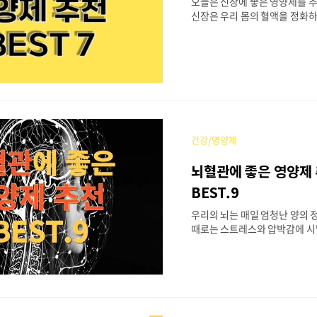
오늘은 신장에 좋은 영양제를 
보호하고 대사 과정에도 중요한 
신장은 우리 몸의 혈액을 정화하
히 갑상선 건강에 있어 셀레늄은 
하며, 필요한 미네랄의 균형을 
유지 기능을 담당합니다. 하지만
칙한 식습관, 충분하지 않은 수
장 건강이 소홀해지기 쉽습니다.
영양제를 섭취하는 것은 이러한
충하고, 신장 기능을 향상하는 
그렇다면 어떤 영양제들이 신장
차 오메가-3 지방산 비타민 B 
건강/영양제
타민 D 코엔자임 Q10 아연 
의 기능과 중요성 신장 건강과 
뇌혈관에 좋은 영양제
추가 주의사항 오메가-3 지방산
을 줄이는 데 탁월한 영양소입니
BEST.9
있는 사람들이나 신장 건강을 유
우리의 뇌는 매일 엄청난 양의 
때로는 스트레스와 압박감에 시
리가 잠을 잘 때도 쉬지 않고 일
혈관에 도움을 줄 수 있는 핵심
고자 합니다. 평소 뇌혈관 건강
주목해 주세요. 뇌혈관을 강화하
시키는 데 좋은 영양제들을 소개
중요한지, 어떻게 도움을 주는