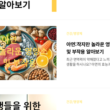
단순히 통증을 완화하는 것을 넘
유지하고 향상하는 데 중요한 역
M이 무엇이며, 효능 및 부작용에
펴보겠습니다. 관절을 위한 영
시다면 MSM도 좋은 선택이 될 
러 같이 섭취하면 좋은 영양제도
아보겠습니다. 목차 MSM이란 
건강/영양제
지 효과를 내는 조합 피해야 할
복용법 MSM이란 MSM은 화
아연:작지만 놀라운 
메탄(Methylsulfonylmeth
으며, 유기 황 화합물입니다. 자
및 부작용 알아보기
동물 및 인간의 조직에서 소량으
최근 면역력이 약해졌다고 느끼
SM은 주로 건강..
생활을 하시나요? 아연의 효능
게 각각 미치는 영향, 많이 함유
아연에 대해 자세하게 파헤쳐 
우리 몸에 없어서는 안 되는 필
다. 미량이지만 우리 몸에 미치
크다고 볼 수 있습니다. 오늘은
남성, 여성으로 나눠서 효능을
목차 아연의 일반적인 효능 아
건강/영양제
는 영향 아연이 여성에게 미치는
상 아연을 많이 함유한 식품들 