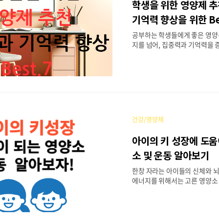
학생을 위한 영양제 추
증상 피해야 할 주의사항 아연의
역 체계 강화: 아연은 면역 체
기억력 향상을 위한 Be
지원하여 감기와 같은 감염에 
공부하는 학생들에게 좋은 영양
니다. 세포 성장과 복구 촉진: 신체
지를 넘어, 집중력과 기억력을 
에 직접적인 영향을 미칩니다. 
업 결과를 얻기 위해 섭취할 수 
를 선별하여, 각 영양제가 학습
정적인 영향에 대해 알아보겠습
학생들에게는 무엇보다 지속적
적 명료함이 핵심입니다. 올바른
두 가지를 유지하는 데 있어 필
건강/영양제
다. 목차 1 오메가-3 지방산: 뇌
비타민 B-콤플렉스: 에너지와 정
아이의 키 성장에 도움
분: 산소 운반과 정신 집중의 향상 
서 안정과 학습 능력의 증진 5. 
소 및 운동 알아보기
근육 기능의 조절 6. 아미노산:
한창 자라는 아이들의 신체와 뇌
합성 7. 항산..
에너지를 위해서는 고른 영양소
밖에 없습니다. 그중에서도 특히
한 영양소들과 키 크는데 도움이
습관을 알아보고 키성장에 방해