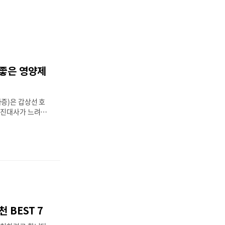
 좋은 영양제
증)은 갑상선 호
신진대사가 느려지
피로감, 체중 증가,
의 증상이 나타날
능 저하증에 좋은
 갑상선 기능 저
함께 주의하거나 피
이 체크해 보시기
증 영양제 추천-
체 (특히 B12)
 할 음식 및 영양
 BEST 7
 필요한 필수 미량
세포를 손상으로부터