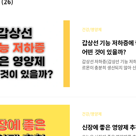
제
(26)
건강/영양제
갑상선 기능 저하증에
어떤 것이 있을까?
갑상선 저하증(갑상선 기능 저하
르몬이 충분히 생산되지 않아 
는 상태를 말합니다. 이로 인해 
추위에 대한 민감성, 우울증 등
수 있습니다. 이러한 갑상선 기
영양제를 추천드리려고 합니다.
하증이 있는 분들은 영양제와 
해야 할 음식 및 영양제들도 같
바랍니다. 목차갑상선 기능 저하
건강/영양제
셀레늄아연비타민D 비타민 B 복합
마그네슘 갑상선과 요오드 피해야
신장에 좋은 영양제 추천
제 셀레늄셀레늄은 우리 몸에 꼭
원소로, 항산화 작용을 통해 