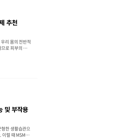
가-3의 이점 비타
 비타민 B군의 효
10의 기능 폴리페
제 추천
점 포스파티딜세린
건강의 중요성 우리
어진, 몸에서 가장
 우리 몸의 전반적
러므로 피부의 탄
을 강화하는 동시에
 선택해야 합니다.
는 피부건강에 좋은
립니다. 피부 건
는 동안의 비결과도
이 되기 위한 영양
건강에 좋은 콜라겐
부 재생에 좋은 셀
너지를 내는 조합
능 및 부작용
양제 콜라겐 콜라겐
 피부의 탄력과 구
 합니다. 나이가
불균형한 생활습관으
는..
 이럴 때 MSM은