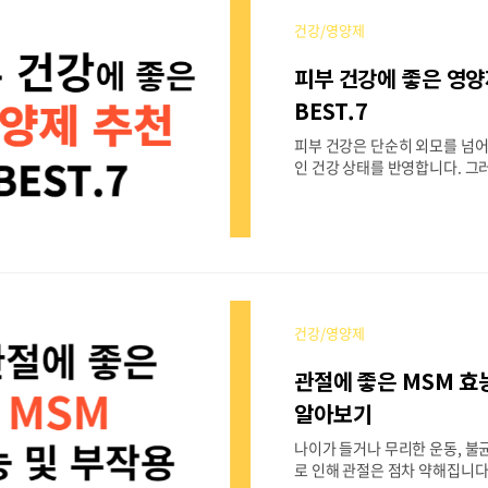
목차 뇌혈관 건강의 중요성 오메
건강/영양제
민 E의 역할 비타민 D의 중요성
능 마그네슘의 혜택 코엔자임 Q
피부 건강에 좋은 영양
놀의 효과 피코큐(PQQ)의 장
영양제 섭취 주의사항 뇌혈관 
BEST.7
의 뇌는 복잡한 네트워크로 이루
피부 건강은 단순히 외모를 넘어
중요한 기관 중 하나입니다. 뇌..
인 건강 상태를 반영합니다. 그
력, 수분 보유 능력, 재생 능력
전체 건강을 개선하는 영양제를
이러한 기능을 지원해 줄 수 있
영양제 7가지를 선별하여 추천드
강은 특히 나이보다 젊어 보이
연관이 됩니다. 건강한 피부미인
제를 참고해 보세요. 목차 피부
건강/영양제
비타민 C 오메가-3 비타민 E 피
레늄 글루타치온 히알루론산 시
관절에 좋은 MSM 효
주의 사항 피부건강에 좋은 영
은 피부의 주요 구성 단백질로,
알아보기
조를 유지하는 데 중요한 역할을
나이가 들거나 무리한 운동, 
들면 체내 콜라겐 생산이 감소하
로 인해 관절은 점차 약해집니다.