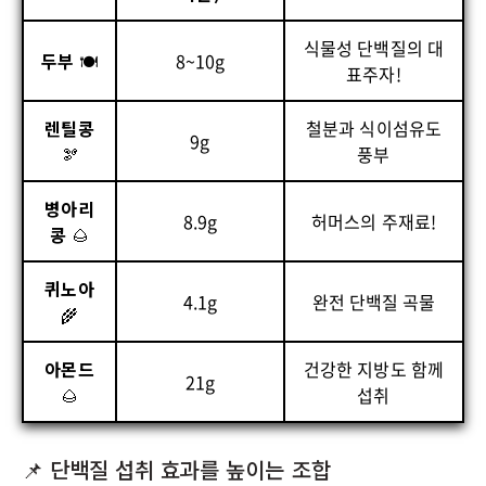
식물성 단백질의 대
두부
🍽️
8~10g
표주자!
렌틸콩
철분과 식이섬유도
9g
🫘
풍부
병아리
8.9g
허머스의 주재료!
콩
🌰
퀴노아
4.1g
완전 단백질 곡물
🌾
아몬드
건강한 지방도 함께
21g
🌰
섭취
📌 단백질 섭취 효과를 높이는 조합