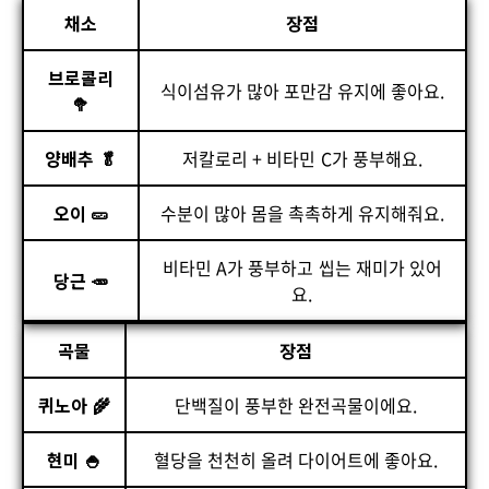
채소
장점
브로콜리
식이섬유가 많아 포만감 유지에 좋아요.
🥦
양배추 🥬
저칼로리 + 비타민 C가 풍부해요.
오이 🥒
수분이 많아 몸을 촉촉하게 유지해줘요.
비타민 A가 풍부하고 씹는 재미가 있어
당근 🥕
요.
곡물
장점
퀴노아 🌾
단백질이 풍부한 완전곡물이에요.
현미 🍚
혈당을 천천히 올려 다이어트에 좋아요.