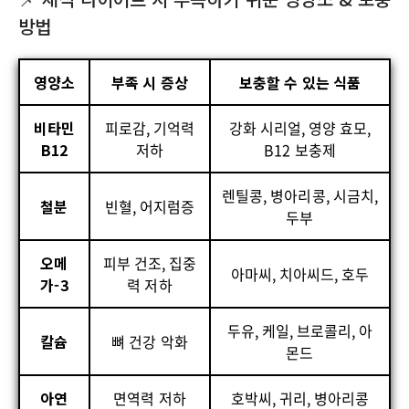
방법
영양소
부족 시 증상
보충할 수 있는 식품
비타민
피로감, 기억력
강화 시리얼, 영양 효모,
B12
저하
B12 보충제
렌틸콩, 병아리콩, 시금치,
철분
빈혈, 어지럼증
두부
오메
피부 건조, 집중
아마씨, 치아씨드, 호두
가-3
력 저하
두유, 케일, 브로콜리, 아
칼슘
뼈 건강 악화
몬드
아연
면역력 저하
호박씨, 귀리, 병아리콩