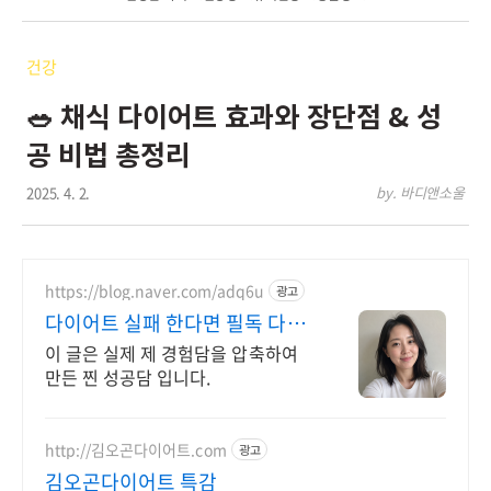
건강
🥗 채식 다이어트 효과와 장단점 & 성
공 비법 총정리
2025. 4. 2.
by. 바디앤소울
https://blog.naver.com/adq6u
광고
다이어트 실패 한다면 필독 다이
어터 김아연
이 글은 실제 제 경험담을 압축하여
만든 찐 성공담 입니다.
http://김오곤다이어트.com
광고
김오곤다이어트 특감