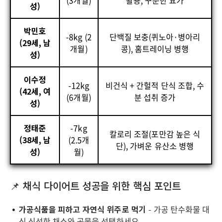
(3개월)
활용, 꾸준한 요가
성)
박민호
-8kg (2
단백질 보충(퀴노아·병아리
(29세, 남
개월)
콩), 홈트레이닝 병행
성)
이수정
-12kg
비건식 + 간헐적 단식 조합, 수
(42세, 여
(6개월)
분 섭취 증가
성)
정태준
-7kg
칼로리 조절(포만감 높은 식
(38세, 남
(2.5개
단), 가벼운 유산소 병행
성)
월)
📌 채식 다이어트 성공을 위한 핵심 포인트
가공식품을 피하고 자연식 위주로 먹기
– 가공 탄수화물 대
신 신선한 채소와 곡물을 선택하세요.