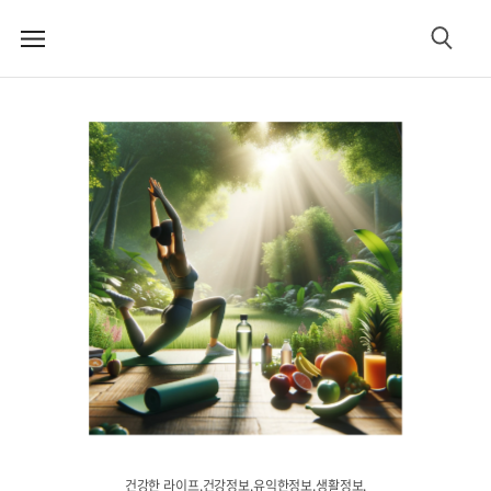
메
검
뉴
색
건강한 라이프.건강정보.유익한정보.생활정보.