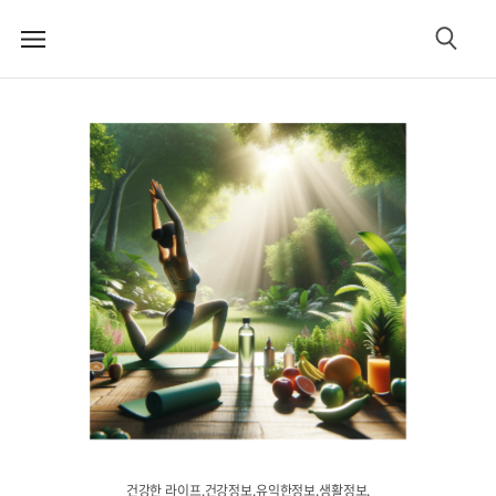
메
검
뉴
색
건강한 라이프.건강정보.유익한정보.생활정보.