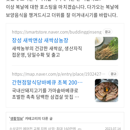
이상 복날에 대한 포스팅을 마치겠습니다. 다가오는 복날에
보양음식을 챙겨드시고 더위를 잘 이겨내시기를 바랍니다.
https://smartstore.naver.com/buddingginseng
광고
장성 새싹앤삼 새싹삼농장
새싹농부의 건강한 새싹삼, 생산자직
접운영, 당일수확 및 출고
https://map.naver.com/p/entry/place/193242720
광고
9
간현점말식당바베큐 초복 200인
단체예약가능
국내산돼지고기를 가마솥바베큐로
초벌한 촉촉 담백한 삼겹살 맛집 초복
왕갈비탕 짬뽕순두부 내장탕 콩나물
국밥 냉면 한방오리백숙 낙지볶음 내
장전골
'
생활정보
' 카테고리의 다른 글
소상공인 에어컨 교체 지원 사업: 최대 160만원
2023.07.14
(0)