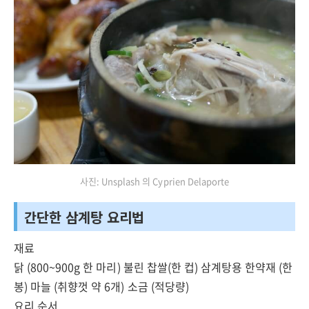
사진: Unsplash 의 Cyprien Delaporte
간단한 삼계탕 요리법
재료
닭 (800~900g 한 마리) 불린 찹쌀(한 컵) 삼계탕용 한약재 (한
봉) 마늘 (취향껏 약 6개) 소금 (적당량)
요리 순서