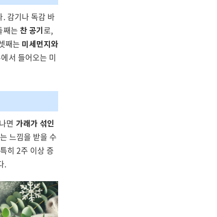
. 감기나 독감 바
 둘째는
찬 공기
로,
 셋째는
미세먼지와
부에서 들어오는 미
지나면
가래가 섞인
는 느낌을 받을 수
특히 2주 이상 증
다.