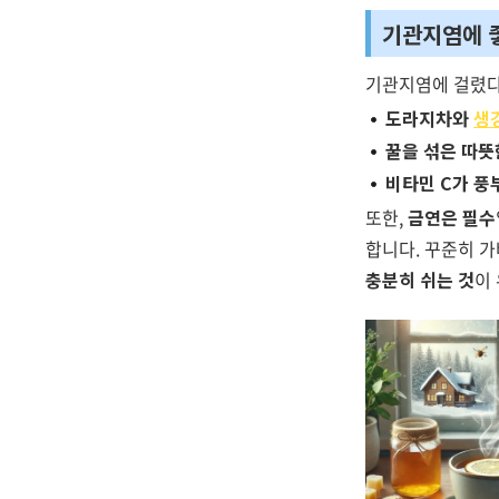
기관지염에 
기관지염에 걸렸다
도라지차와
생
꿀을 섞은 따뜻
비타민 C가 풍
또한,
금연은 필수
합니다. 꾸준히 
충분히 쉬는 것
이