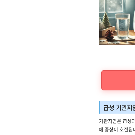
급성 기관지
기관지염은
급성
에 증상이 호전됩니